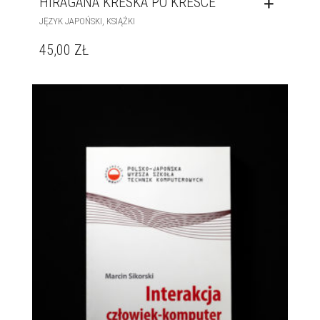
HIRAGANA KRESKA PO KRESCE
,
JĘZYK JAPOŃSKI
KSIĄŻKI
45,00
ZŁ