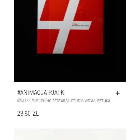
#ANIMACJA PJATK
,
,
KSIĄŻKI
PUBLISHING RESEARCH STUDIO WSNM
SZTUKA
28,80
ZŁ