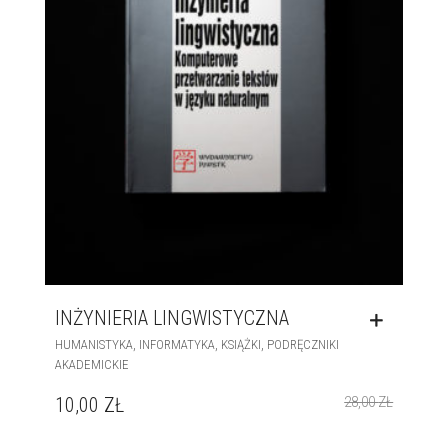
INŻYNIERIA LINGWISTYCZNA
,
,
,
HUMANISTYKA
INFORMATYKA
KSIĄŻKI
PODRĘCZNIKI
AKADEMICKIE
10,00
ZŁ
28,00
ZŁ