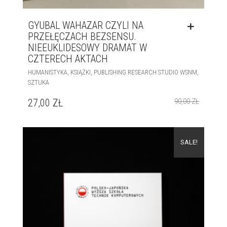
GYUBAL WAHAZAR CZYLI NA
PRZEŁĘCZACH BEZSENSU.
NIEEUKLIDESOWY DRAMAT W
CZTERECH AKTACH
,
,
,
HUMANISTYKA
KSIĄŻKI
PUBLISHING RESEARCH STUDIO WSNM
SZTUKA
27,00
ZŁ
90,00
ZŁ
SALE!