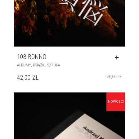
108 BONNO
,
,
ALBUMY
KSIĄŻKI
SZTUKA
42,00
ZŁ
120,00
ZŁ
NOWOŚĆ!