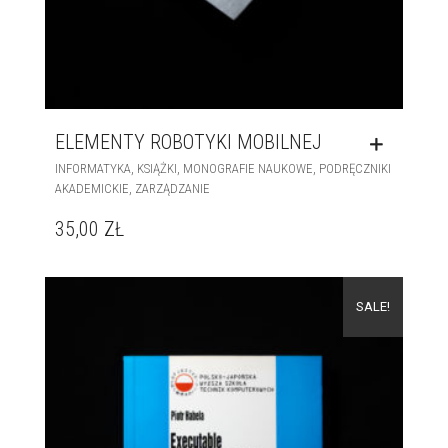
ELEMENTY ROBOTYKI MOBILNEJ
,
,
,
INFORMATYKA
KSIĄŻKI
MONOGRAFIE NAUKOWE
PODRĘCZNIKI
,
AKADEMICKIE
ZARZĄDZANIE
35,00
ZŁ
SALE!