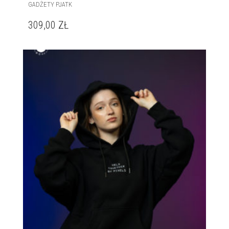
GADŻETY PJATK
309,00
ZŁ