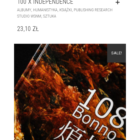
100 X INDEPENDENCE
,
,
,
ALBUMY
HUMANISTYKA
KSIĄŻKI
PUBLISHING RESEARCH
,
STUDIO WSNM
SZTUKA
23,10
ZŁ
SALE!