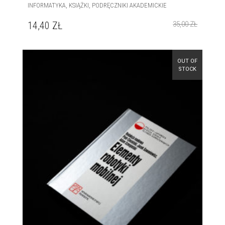
,
,
INFORMATYKA
KSIĄŻKI
PODRĘCZNIKI AKADEMICKIE
14,40
ZŁ
35,00
ZŁ
OUT OF
STOCK