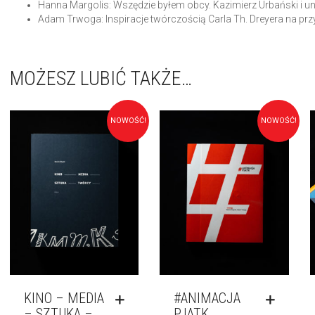
Hanna Margolis: Wszędzie byłem obcy. Kazimierz Urbański i 
Adam Trwoga: Inspiracje twórczością Carla Th. Dreyera na prz
MOŻESZ LUBIĆ TAKŻE…
NOWOŚĆ!
NOWOŚĆ!
KINO – MEDIA
#ANIMACJA
– SZTUKA –
PJATK