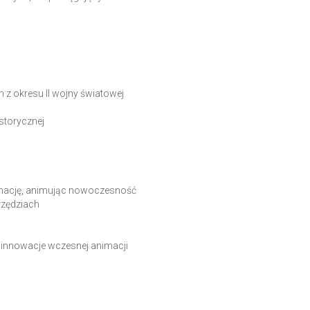
z okresu II wojny światowej
storycznej
nimację, animując nowoczesność
arzędziach
i innowacje wczesnej animacji