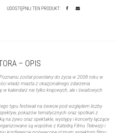
UDOSTĘPNIJ TEN PRODUKT:
TORA – OPIS
oznaniu został powołany do życia w 2008 roku w
ości władz miasta z okazjonalnego zdarzenia
ię w kalendarz nie tylko krajowych, ale i światowych
tego typu festiwali na świecie pod względem liczby
ospektyw, pokazów tematycznych oraz spotkań z
ą na żywo oraz spektakle, występy i koncerty łączące
ganizowane są wspólnie z Katedrą Filmu Telewizji i
iu konferencje poświęcone różnym aspektom filmu