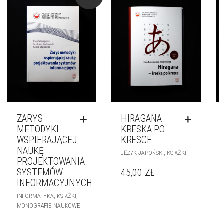
ZARYS
HIRAGANA
METODYKI
KRESKA PO
WSPIERAJĄCEJ
KRESCE
NAUKĘ
,
JĘZYK JAPOŃSKI
KSIĄŻKI
PROJEKTOWANIA
SYSTEMÓW
45,00
ZŁ
INFORMACYJNYCH
,
,
INFORMATYKA
KSIĄŻKI
MONOGRAFIE NAUKOWE