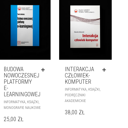
BUDOWA
INTERAKCJA
NOWOCZESNEJ
CZŁOWIEK-
PLATFORMY
KOMPUTER
E-
,
,
INFORMATYKA
KSIĄŻKI
LEARNINGOWEJ
PODRĘCZNIKI
AKADEMICKIE
,
,
INFORMATYKA
KSIĄŻKI
MONOGRAFIE NAUKOWE
38,00
ZŁ
25,00
ZŁ