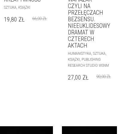
CZYLI NA
,
SZTUKA
KSIĄŻKI
PRZEŁĘCZACH
BEZSENSU.
19,80
ZŁ
66,00
ZŁ
NIEEUKLIDESOWY
DRAMAT W
CZTERECH
AKTACH
,
,
HUMANISTYKA
SZTUKA
,
KSIĄŻKI
PUBLISHING
RESEARCH STUDIO WSNM
27,00
ZŁ
90,00
ZŁ