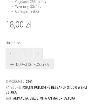
Objętość: 253 strony
Wymiary: 22x17cm
Oprawa: miękka
18,00
zł
Na stanie
ilość
Magia
animacji:
DODAJ DO KOSZYKA
z
archiwum
Animatora
ID PRODUKTU:
2461
KATEGORIE:
KSIĄŻKI
,
PUBLISHING RESEARCH STUDIO WSNM
,
SZTUKA
TAGI:
ANIMACJA
,
ESEJE
,
MFFA ANIMATOR
,
SZTUKA