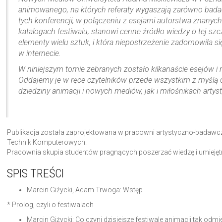
animowanego, na których referaty wygaszają zarówno badacze
tych konferencji, w połączeniu z esejami autorstwa znanyc
katalogach festiwalu, stanowi cenne źródło wiedzy o tej szc
elementy wielu sztuk, i która niepostrzeżenie zadomowiła si
w internecie.
W niniejszym tomie zebranych zostało kilkanaście esejów i r
Oddajemy je w ręce czytelników przede wszystkim z myślą 
dziedziny animacji i nowych mediów, jak i miłośnikach art
Publikacja została zaprojektowana w pracowni artystyczno-badawcz
Technik Komputerowych.
Pracownia skupia studentów pragnących poszerzać wiedzę i umiejętn
SPIS TREŚCI
Marcin Giżycki, Adam Trwoga: Wstęp
* Prolog, czyli o festiwalach
Marcin Giżycki: Co czyni dzisiejsze festiwale animacji tak odm