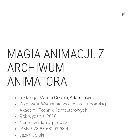
pl
MAGIA ANIMACJI: Z
ARCHIWUM
ANIMATORA
Redakcja:
Marcin Giżycki
,
Adam Trwoga
Wydawca: Wydawnictwo Polsko-Japońskiej
Akademii Technik Komputerowych
Rok wydania: 2016
Numer wydania: pierwsze
ISBN: 978-83-63103-93-4
Język: polski