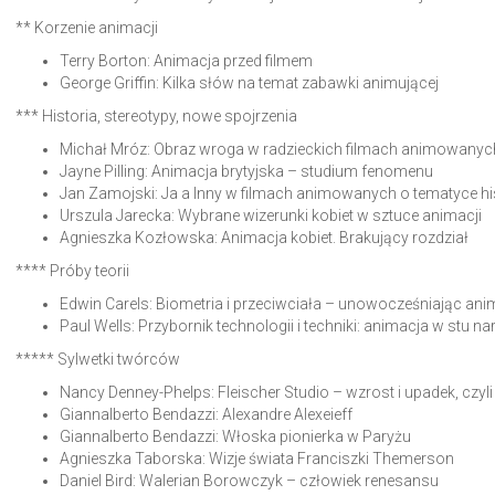
** Korzenie animacji
Terry Borton: Animacja przed filmem
George Griffin: Kilka słów na temat zabawki animującej
*** Historia, stereotypy, nowe spojrzenia
Michał Mróz: Obraz wroga w radzieckich filmach animowanych 
Jayne Pilling: Animacja brytyjska – studium fenomenu
Jan Zamojski: Ja a Inny w filmach animowanych o tematyce hi
Urszula Jarecka: Wybrane wizerunki kobiet w sztuce animacji
Agnieszka Kozłowska: Animacja kobiet. Brakujący rozdział
**** Próby teorii
Edwin Carels: Biometria i przeciwciała – unowocześniając a
Paul Wells: Przybornik technologii i techniki: animacja w stu n
***** Sylwetki twórców
Nancy Denney-Phelps: Fleischer Studio – wzrost i upadek, czyl
Giannalberto Bendazzi: Alexandre Alexeieff
Giannalberto Bendazzi: Włoska pionierka w Paryżu
Agnieszka Taborska: Wizje świata Franciszki Themerson
Daniel Bird: Walerian Borowczyk – człowiek renesansu