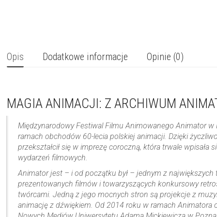
Opis
Dodatkowe informacje
Opinie (0)
MAGIA ANIMACJI: Z ARCHIWUM ANIMA
Międzynarodowy Festiwal Filmu Animowanego Animator w P
ramach obchodów 60-lecia polskiej animacji. Dzięki życzliw
przekształcił się w imprezę coroczną, która trwale wpisała s
wydarzeń filmowych.
Animator jest – i od początku był – jednym z największych 
prezentowanych filmów i towarzyszących konkursowy retr
twórcami. Jedną z jego mocnych stron są projekcje z muzyk
animację z dźwiękiem. Od 2014 roku w ramach Animatora or
Nowych Mediów Uniwersytetu Adama Mickiewicza w Poznan