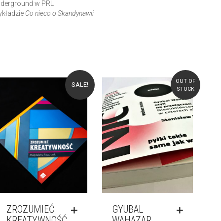
underground w PRL
ykładzie
Co nieco o Skandynawii
OUT OF
SALE!
STOCK
ZROZUMIEĆ
GYUBAL
KREATYWNOŚĆ
WAHAZAR