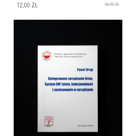
12,00
ZŁ
36,00
ZŁ