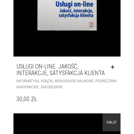
USŁUGI ON-LINE. JAKOŚĆ,
INTERAKCJE, SATYSFAKCJA KLIENTA
,
,
,
INFORMATYKA
KSIĄŻKI
MONOGRAFIE NAUKOWE
PODRĘCZNIKI
,
AKADEMICKIE
ZARZĄDZANIE
30,00
ZŁ
SALE!