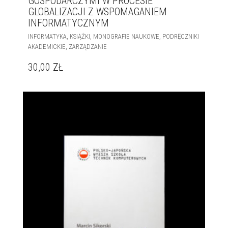
GOSPODARCZYMI W PROCESIE
GLOBALIZACJI Z WSPOMAGANIEM
INFORMATYCZNYM
,
,
,
INFORMATYKA
KSIĄŻKI
MONOGRAFIE NAUKOWE
PODRĘCZNIKI
,
AKADEMICKIE
ZARZĄDZANIE
30,00
ZŁ