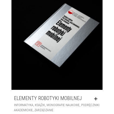
ELEMENTY ROBOTYKI MOBILNEJ
,
,
,
INFORMATYKA
KSIĄŻKI
MONOGRAFIE NAUKOWE
PODRĘCZNIKI
,
AKADEMICKIE
ZARZĄDZANIE