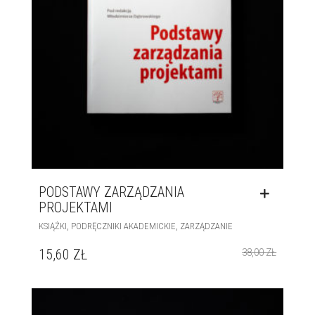
PODSTAWY ZARZĄDZANIA
PROJEKTAMI
,
,
KSIĄŻKI
PODRĘCZNIKI AKADEMICKIE
ZARZĄDZANIE
15,60
ZŁ
38,00
ZŁ