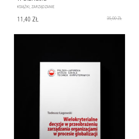
,
KSIĄŻKI
ZARZĄDZANIE
11,40
ZŁ
35,00
ZŁ