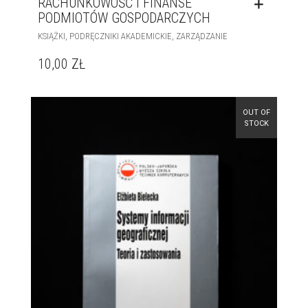
RACHUNKOWOŚĆ I FINANSE
PODMIOTÓW GOSPODARCZYCH
,
,
KSIĄŻKI
PODRĘCZNIKI AKADEMICKIE
ZARZĄDZANIE
10,00
ZŁ
OUT OF
STOCK