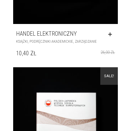
HANDEL ELEKTRONICZNY
,
,
KSIĄŻKI
PODRĘCZNIKI AKADEMICKIE
ZARZĄDZANIE
10,40
ZŁ
26,00
ZŁ
SALE!