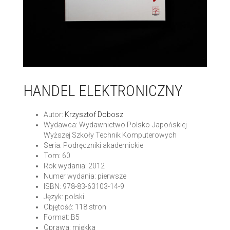
HANDEL ELEKTRONICZNY
Autor:
Krzysztof Dobosz
Wydawca: Wydawnictwo Polsko-Japońskiej
Wyższej Szkoły Technik Komputerowych
Seria: Podręczniki akademickie
Tom: 60
Rok wydania: 2012
Numer wydania: pierwsze
ISBN: 978-83-63103-14-9
Język: polski
Objętość: 118 stron
Format: B5
Oprawa: miękka