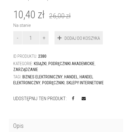
10,40
zł
26,00
zł
Na stanie
ilość
DODAJ DO KOSZYKA
Handel
elektroniczny
ID PRODUKTU:
2380
KATEGORIE:
KSIĄŻKI
,
PODRĘCZNIKI AKADEMICKIE
,
ZARZĄDZANIE
TAGI:
BIZNES ELEKTRONICZNY
,
HANDEL
,
HANDEL
ELEKTRONICZNY
,
PODRĘCZNIKI
,
SKLEPY INTERNETOWE
UDOSTĘPNIJ TEN PRODUKT:
Opis