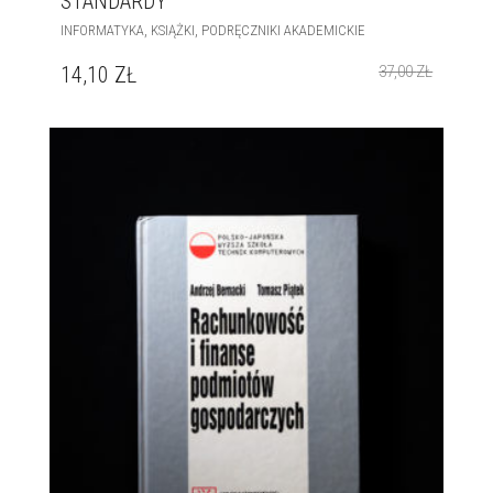
STANDARDY
,
,
INFORMATYKA
KSIĄŻKI
PODRĘCZNIKI AKADEMICKIE
14,10
ZŁ
37,00
ZŁ