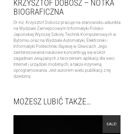
KRZYSZTOF DOBOSZ – NOTKA
BIOGRAFICZNA
Dr inż. Krzysztof Dobosz pracuje na stanowisku adiunkta
na Wydziale Zamiejscowym Informatyki Polsko-
Japońskiej Wyższej Szkoły Technik Komputerowych w
Bytomiu oraz na Wydziale Automatyki, Elektroniki i
Informatyki Politechniki Śląskiej w Gliwicach. Jego
zainteresowania naukowe koncentrują się wokół
zagadnień związanych z tworzeniem aplikacji dla sieci
Internet i urządzeń mobilnych, a także inżynierią
oprogramowania. Jest autorem wielu publikacji z tej
dziedziny.
MOŻESZ LUBIĆ TAKŻE…
SALE!