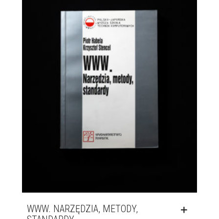
WWW. NARZĘDZIA, METODY,