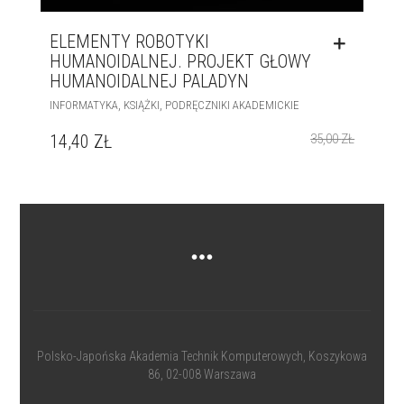
ELEMENTY ROBOTYKI
HUMANOIDALNEJ. PROJEKT GŁOWY
HUMANOIDALNEJ PALADYN
,
,
INFORMATYKA
KSIĄŻKI
PODRĘCZNIKI AKADEMICKIE
14,40
ZŁ
35,00
ZŁ
Polsko-Japońska Akademia Technik Komputerowych
, Koszykowa
86, 02-008 Warszawa