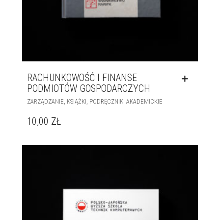
RACHUNKOWOŚĆ I FINANSE
PODMIOTÓW GOSPODARCZYCH
,
,
ZARZĄDZANIE
KSIĄŻKI
PODRĘCZNIKI AKADEMICKIE
10,00
ZŁ