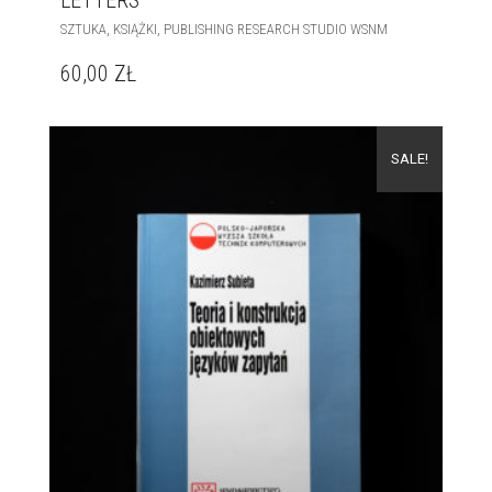
LETTERS
,
,
SZTUKA
KSIĄŻKI
PUBLISHING RESEARCH STUDIO WSNM
60,00
ZŁ
SALE!