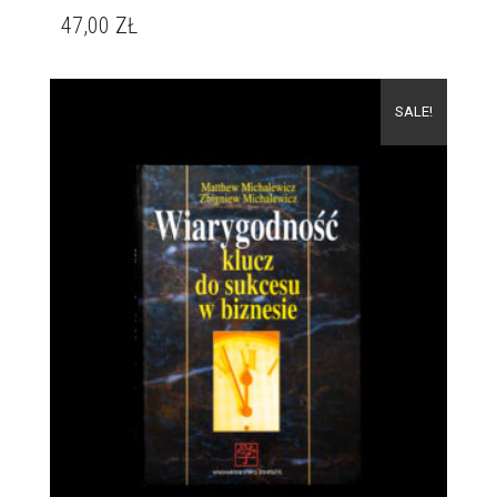
47,00
ZŁ
SALE!