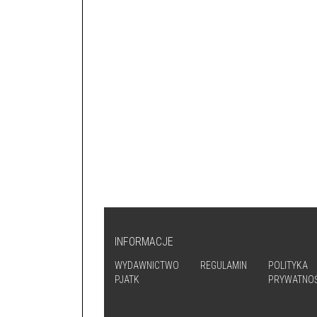
INFORMACJE
WYDAWNICTWO
REGULAMIN
POLITYKA
PJATK
PRYWATNOŚ