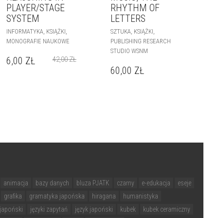
PLAYER/STAGE
RHYTHM OF
SYSTEM
LETTERS
,
,
,
,
INFORMATYKA
KSIĄŻKI
SZTUKA
KSIĄŻKI
MONOGRAFIE NAUKOWE
PUBLISHING RESEARCH
STUDIO WSNM
6,00
ZŁ
42,00
ZŁ
60,00
ZŁ
animacja
bazy danych
bluza PJATK
czarny
e-edukacja
eseje
grafika
gramatyka japońska
hiragana
humanistyka
japoński
języki zapytań
język japoński
kubek
kubek ceramiczny