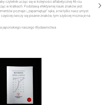
y czytelnik ucząc się w kolejności alfabetycznej 46-ciu
ąc w kratkach. Podstawą efektywnej nauki znaków jest
lementów poznaje i „zapamiętuje” ręka, a nie tylko nasz umysł.
i częściej ćwiczy się pisanie znaków, tym szybciej można je na
yka japońskiego naszego Wydawnictwa.