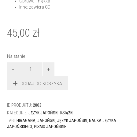
Oprawa: miękka
Inne: zawiera CD
45,00
zł
Na stanie
ilość
HIRAGANA
Kreska
DODAJ DO KOSZYKA
po
kresce
ID PRODUKTU:
2003
KATEGORIE:
JĘZYK JAPOŃSKI
,
KSIĄŻKI
TAGI:
HIRAGANA
,
JAPOŃSKI
,
JĘZYK JAPOŃSKI
,
NAUKA JĘZYKA
JAPOŃSKIEGO
,
PISMO JAPOŃSKIE