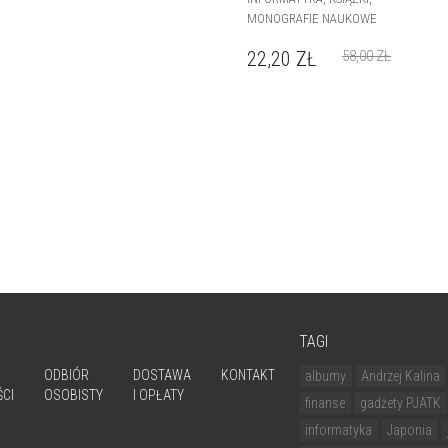
MONOGRAFIE NAUKOWE
22,20
ZŁ
58,00
ZŁ
TAGI
ODBIÓR
DOSTAWA
KONTAKT
albumy
Andrzej Kalina
CI
OSOBISTY
I OPŁATY
finanse
gadżety PJATK
informatyka
Japonia