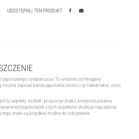
UDOSTĘPNIJ TEN PRODUKT:
SZCZENIE
 japońskiego sylabariusza. To właśnie od Hiragany
ną można zapisać każde japońskie słowo czy nawet tekst, choć
rzy aspekty: kształt i proporcje znaku, kolejność pisania
owanie któregokolwiek z tych aspektów skutkuje najczęściej
ego znaki są brzydkie i trudne do odczytania.