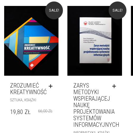
SALE!
SALE!
ZROZUMIEĆ
ZARYS
KREATYWNOŚĆ
METODYKI
WSPIERAJĄCEJ
,
SZTUKA
KSIĄŻKI
NAUKĘ
PROJEKTOWANIA
19,80
ZŁ
66,00
ZŁ
SYSTEMÓW
INFORMACYJNYCH
,
,
INFORMATYKA
KSIĄŻKI