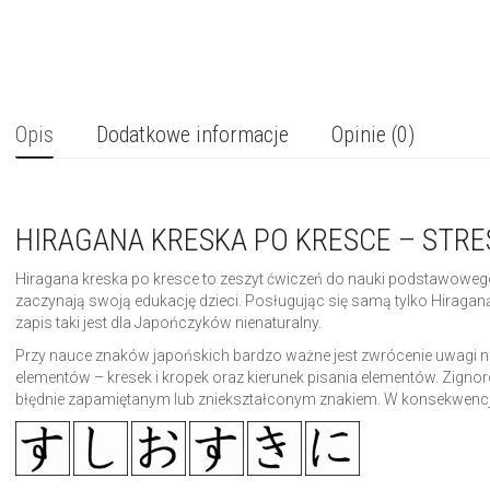
Opis
Dodatkowe informacje
Opinie (0)
HIRAGANA KRESKA PO KRESCE – STRE
Hiragana kreska po kresce to zeszyt ćwiczeń do nauki podstawowego
zaczynają swoją edukację dzieci. Posługując się samą tylko Hiraga
zapis taki jest dla Japończyków nienaturalny.
Przy nauce znaków japońskich bardzo ważne jest zwrócenie uwagi na t
elementów – kresek i kropek oraz kierunek pisania elementów. Zignor
błędnie zapamiętanym lub zniekształconym znakiem. W konsekwencji t