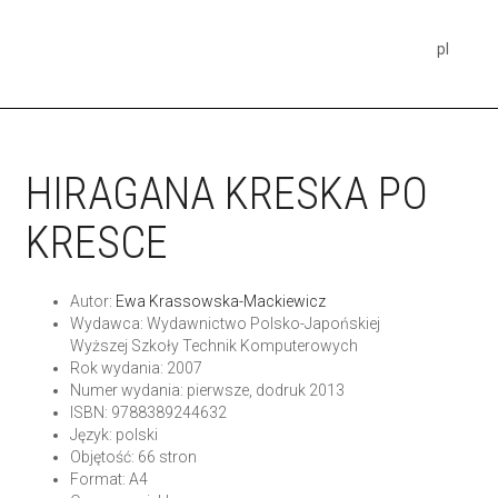
pl
HIRAGANA KRESKA PO
KRESCE
Autor:
Ewa Krassowska-Mackiewicz
Wydawca: Wydawnictwo Polsko-Japońskiej
Wyższej Szkoły Technik Komputerowych
Rok wydania: 2007
Numer wydania: pierwsze, dodruk 2013
ISBN: 9788389244632
Język: polski
Objętość: 66 stron
Format: A4