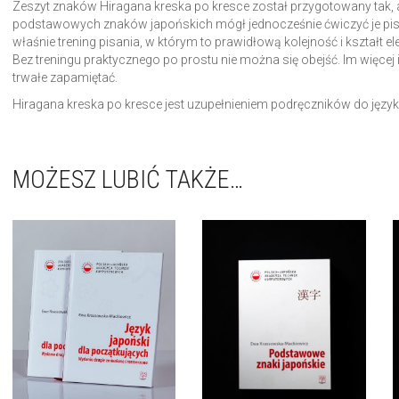
Zeszyt znaków Hiragana kreska po kresce został przygotowany tak, ab
podstawowych znaków japońskich mógł jednocześnie ćwiczyć je pisz
właśnie trening pisania, w którym to prawidłową kolejność i kształt e
Bez treningu praktycznego po prostu nie można się obejść. Im więcej 
trwałe zapamiętać.
Hiragana kreska po kresce jest uzupełnieniem podręczników do jęz
MOŻESZ LUBIĆ TAKŻE…