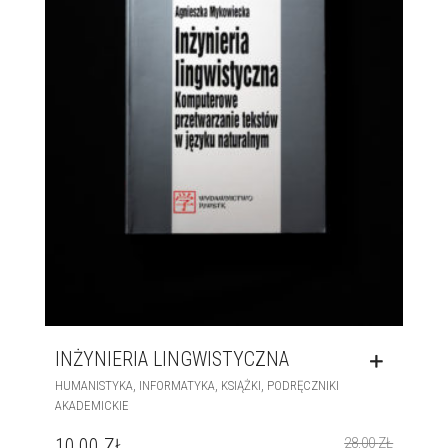
INŻYNIERIA LINGWISTYCZNA
,
,
,
HUMANISTYKA
INFORMATYKA
KSIĄŻKI
PODRĘCZNIKI
AKADEMICKIE
10,00
ZŁ
28,00
ZŁ