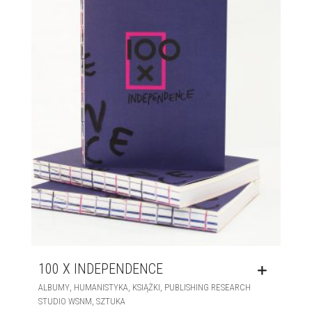
100 X INDEPENDENCE
,
,
,
ALBUMY
HUMANISTYKA
KSIĄŻKI
PUBLISHING RESEARCH
,
STUDIO WSNM
SZTUKA