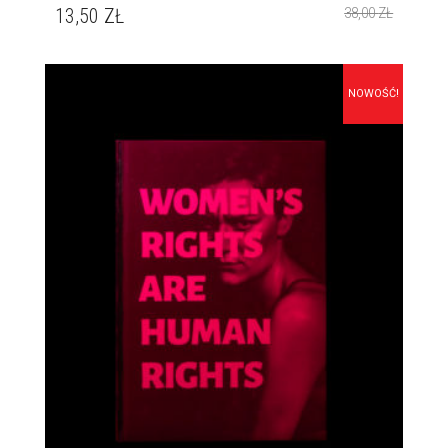
13,50
ZŁ
38,00
ZŁ
NOWOŚĆ!