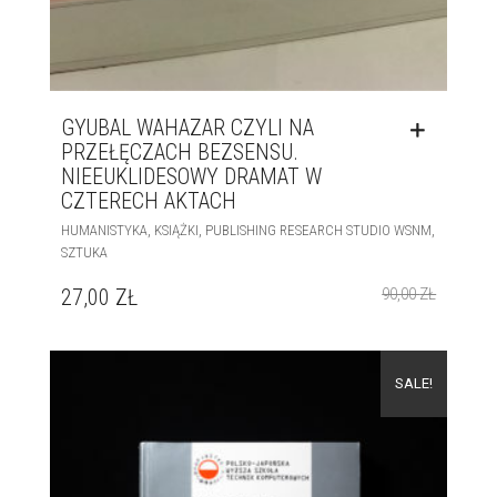
GYUBAL WAHAZAR CZYLI NA
PRZEŁĘCZACH BEZSENSU.
NIEEUKLIDESOWY DRAMAT W
CZTERECH AKTACH
,
,
,
HUMANISTYKA
KSIĄŻKI
PUBLISHING RESEARCH STUDIO WSNM
SZTUKA
27,00
ZŁ
90,00
ZŁ
SALE!