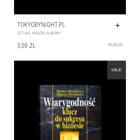
TOKYOBYNIGHT.PL
,
,
SZTUKA
KSIĄŻKI
ALBUMY
3,00
ZŁ
35,00
ZŁ
SALE!