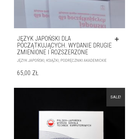
JĘZYK JAPOŃSKI DLA
POCZĄTKUJĄCYCH. WYDANIE DRUGIE
ZMIENIONE I ROZSZERZONE
,
,
JĘZYK JAPOŃSKI
KSIĄŻKI
PODRĘCZNIKI AKADEMICKIE
65,00
ZŁ
SALE!