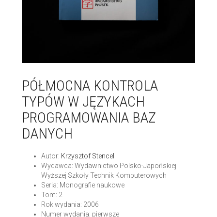
PÓŁMOCNA KONTROLA
TYPÓW W JĘZYKACH
PROGRAMOWANIA BAZ
DANYCH
Autor:
Krzysztof Stencel
Wydawca: Wydawnictwo Polsko-Japońskiej
Wyższej Szkoły Technik Komputerowych
Seria: Monografie naukowe
Tom: 2
Rok wydania: 2006
Numer wydania: pierwsze