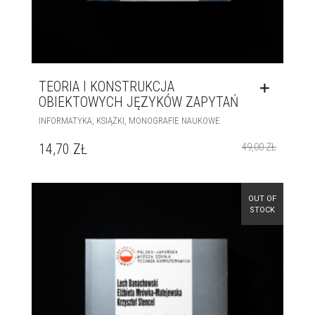
TEORIA I KONSTRUKCJA
OBIEKTOWYCH JĘZYKÓW ZAPYTAŃ
,
,
INFORMATYKA
KSIĄŻKI
MONOGRAFIE NAUKOWE
14,70
ZŁ
49,00
ZŁ
OUT OF
STOCK