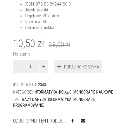
ISBN: 978-83-89244-50-0
Język: polski
Objętość: 207 stron
Rozmiar: B5
Oprawa: miękka
10,50
zł
28,00
zł
Na stanie
ilość
DODAJ DO KOSZYKA
PÓŁMOCNA
KONTROLA
TYPÓW
ID PRODUKTU:
2343
W
JĘZYKACH
KATEGORIE:
INFORMATYKA
,
KSIĄŻKI
,
MONOGRAFIE NAUKOWE
PROGRAMOWANIA
TAGI:
BAZY DANYCH
,
INFORMATYKA
,
MONOGRAFIE
,
BAZ
PROGRAMOWANIE
DANYCH
UDOSTĘPNIJ TEN PRODUKT: