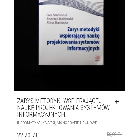
ZARYS METODYKI WSPIERAJĄCEJ
NAUKĘ PROJEKTOWANIA SYSTEMÓW
INFORMACYJNYCH
,
,
INFORMATYKA
KSIĄŻKI
MONOGRAFIE NAUKOWE
22,20
ZŁ
58,00
ZŁ