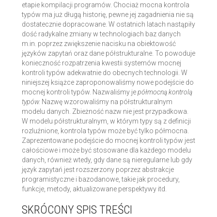
etapie kompilacji programów. Chociaż mocna kontrola
typów ma już długą historię, pewne jej zagadnienia nie są
dostatecznie dopracowane. W ostatnich latach nastąpiły
dość radykalne zmiany w technologiach baz danych
m.in. poprzez zwiększenie nacisku na obiektowość
języków zapytań oraz dane półstrukturalne. To powoduje
konieczność rozpatrzenia kwestii systemów mocnej
kontroli typów adekwatnie do obecnych technologii. W
niniejszej książce zaproponowaliśmy nowe podejście do
mocnej kontroli typów. Nazwaliśmy je
półmocną kontrolą
typów.
Nazwę wzorowaliśmy na półstrukturalnym
modelu danych. Zbieżność nazw nie jest przypadkowa.
W modelu półstrukturalnym, w którym typy są z definicji
rozluźnione, kontrola typów może być tylko półmocna.
Zaprezentowane podejście do mocnej kontroli typów jest
całościowe i może być stosowane dla każdego modelu
danych, również wtedy, gdy dane są nieregularne lub gdy
język zapytań jest rozszerzony poprzez abstrakcje
programistyczne i bazodanowe, takie jak procedury,
funkcje, metody, aktualizowane perspektywy itd.
SKRÓCONY SPIS TREŚCI