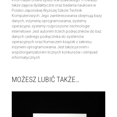
także zajęcia dydaktyczne oraz badania naukowe w
Polsko-Japońskiej Wyższej Szkole Technik
Komputerowych. Jego zainteresowania obejmują bazy
danych, inżynierię oprogramowania, systemy
operacyjne, systemy rozproszone i technologie
internetowe. Jest autorem trzech podręczników do baz
danych i jednego podręcznika do systemów
operacyjnych oraz tłumaczem książek z zakresu
inżynierii oprogramowania. Jest także jurorem i
współorganizatorem licznych konkursów i olimpiad
informatycznych.
MOŻESZ LUBIĆ TAKŻE…