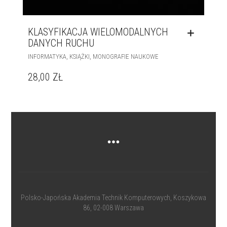
KLASYFIKACJA WIELOMODALNYCH
DANYCH RUCHU
,
,
INFORMATYKA
KSIĄŻKI
MONOGRAFIE NAUKOWE
28,00
ZŁ
Polsko-Japońska Akademia Technik Komputerowych
, Koszykowa
86, 02-008 Warszawa