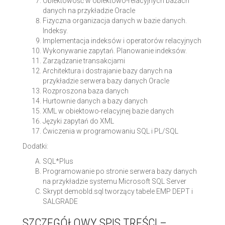
Obiektowość w obiektowo-relacyjnych bazach
danych na przykładzie Oracle
Fizyczna organizacja danych w bazie danych.
Indeksy.
Implementacja indeksów i operatorów relacyjnych
Wykonywanie zapytań. Planowanie indeksów.
Zarządzanie transakcjami
Architektura i dostrajanie bazy danych na
przykładzie serwera bazy danych Oracle
Rozproszona baza danych
Hurtownie danych a bazy danych
XML w obiektowo-relacyjnej bazie danych
Języki zapytań do XML
Ćwiczenia w programowaniu SQL i PL/SQL
Dodatki:
SQL*Plus
Programowanie po stronie serwera bazy danych
na przykładzie systemu Microsoft SQL Server
Skrypt demobld.sql tworzący tabele EMP DEPT i
SALGRADE
SZCZEGÓŁOWY SPIS TREŚCI –