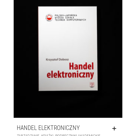
HANDEL ELEKTRONICZNY
,
,
ZARZĄDZANIE
KSIĄŻKI
PODRĘCZNIKI AKADEMICKIE