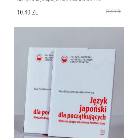
10,40
ZŁ
26,00
ZŁ