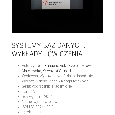
SYSTEMY BAZ DANYCH.
WYKŁADY I ĆWICZENIA
Autorzy:
Lech Banachowski
,
Elżbieta Mrówka-
Matejewska
,
Krzysztof Stencel
Wydawca: Wydawnictwo Polsko-Japońskiej
Wyższej Szkoły Technik Komputerowych
Seria: Podręczniki akademickie
Tom: 15
Rok wydania: 2004
Numer wydania: pierwsze
ISBN:83 89244 33 0
Język: polski