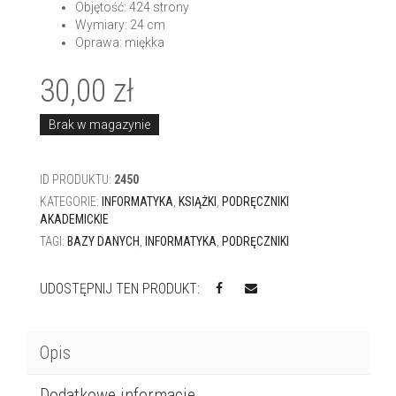
Objętość: 424 strony
Wymiary: 24 cm
Oprawa: miękka
30,00
zł
Brak w magazynie
ID PRODUKTU:
2450
KATEGORIE:
INFORMATYKA
,
KSIĄŻKI
,
PODRĘCZNIKI
AKADEMICKIE
TAGI:
BAZY DANYCH
,
INFORMATYKA
,
PODRĘCZNIKI
UDOSTĘPNIJ TEN PRODUKT:
Opis
Dodatkowe informacje