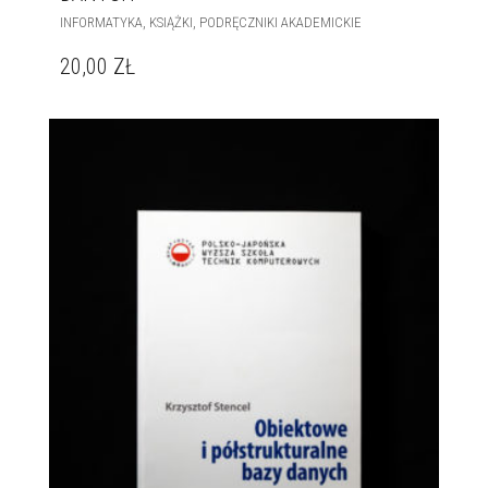
,
,
INFORMATYKA
KSIĄŻKI
PODRĘCZNIKI AKADEMICKIE
20,00
ZŁ