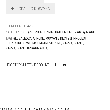
decyzje
DODAJ DO KOSZYKA
w
przeobrażeniu
zarządzania
organizacjami
ID PRODUKTU:
2455
w
KATEGORIE:
KSIĄŻKI
,
PODRĘCZNIKI AKADEMICKIE
,
ZARZĄDZANIE
procesie
globalizacji
TAGI:
GLOBALIZACJA
,
PODEJMOWANIE DECYZJI
,
PROCESY
DECYZYJNE
,
SYSTEMY ORGANIZACYJNE
,
ZARZĄDZANIE
,
ZARZĄDZANIE ORGANIZACJĄ
UDOSTĘPNIJ TEN PRODUKT: