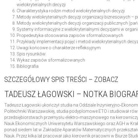
wielokryterialnych decyzji
Charakterystyka rodzin metod wielokryterialnych decyzji
Metody wielokryterialnych decyzji organizacji biznesowych – 
Metody wielokryterialnych decyzji organizacji publicznych 
Systemy informacyjne z wielokryterialnymi decyzjami w organi
Propedeutyka stosowania zapisów sformalizowanych
Przykłady implementacji pojęć i metod wielokryterialnych decyz
Uwagi końcowe o charakterze refleksyjnym
Spis rysunków
Wykaz zapisów sformalizowanych
Bibliografia
SZCZEGÓŁOWY SPIS TREŚCI – ZOBACZ
TADEUSZ ŁAGOWSKI – NOTKA BIOGRA
Tadeusz Łagowski ukończył studia na Oddziale Inżynieryjno‑Ekon
Politechniki Warszawskiej, studia podyplomowe ETO i studiował rów
przedsiębiorstwach przemysłu elektro‑maszynowego na kierowniczy
Nauk Ekonomicznych Uniwersytetu Warszawskiego oraz AGH w Krako
ponad siedem lat w Zakładzie Aparatów Matematycznych przekształ
Nauk. Przez kilka lat pracował jako kierownik pracowni w Biurze Stu