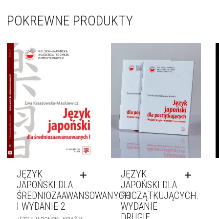
POKREWNE PRODUKTY
JĘZYK
JĘZYK
JAPOŃSKI DLA
JAPOŃSKI DLA
ŚREDNIOZAAWANSOWANYCH
POCZĄTKUJĄCYCH.
I WYDANIE 2
WYDANIE
DRUGIE
,
,