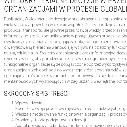
WIELOKRYTERIALNE DECYZJE W PRZE
ORGANIZACJAMI W PROCESIE GLOBALI
Publikacja „Wielokryterialne decyzje w przeobrażaniu zarządzania or
wielowątkowy i powstała w okresie współcześnie zachodzących zmi
produkcji i transportu, ale głównie przez rozwój wiedzy, przeobraże
informacyjne, środki komunikowania w postępującym procesie global
cywilizacyjnym. Zmiany te pociągają za sobą rosnące różnicowanie 
o weryfikowaną hierarchię wartości i jej wpływu na dziedziny funkcjonal
nauka, edukacja itp. Systemy organizacyjne oraz informacyjno-decyzy
dziedziny wiedzy, aby poradzić sobie z prawie nieograniczonym z
funkcjonalnie organizacje są ze sobą łączone poprzez wykorzystyw
organizacjach tych dochodzi do wyraźnego zróżnicowania celów ze
spełniających różne role, w ramach dostosowywania się do działan
mentalnościowych występujących w zagłuszaniu wewnętrznej potrz
SKRÓCONY SPIS TREŚCI
Wprowadzenie
Kierunki rozwoju procesów myślowych teorii naukowych, orga
Wiedza a modelowanie funkcjonowania organizacji i procesó
Problemy i teorie podejmowania decyzji
Aparat pojęciowy do budowy modeli informacyjno-decyzyjny