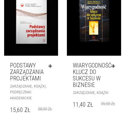
PODSTAWY
WIARYGODNOŚĆ:
ZARZĄDZANIA
KLUCZ DO
PROJEKTAMI
SUKCESU W
BIZNESIE
,
,
ZARZĄDZANIE
KSIĄŻKI
PODRĘCZNIKI
,
ZARZĄDZANIE
KSIĄŻKI
AKADEMICKIE
11,40
ZŁ
35,00
ZŁ
15,60
ZŁ
38,00
ZŁ