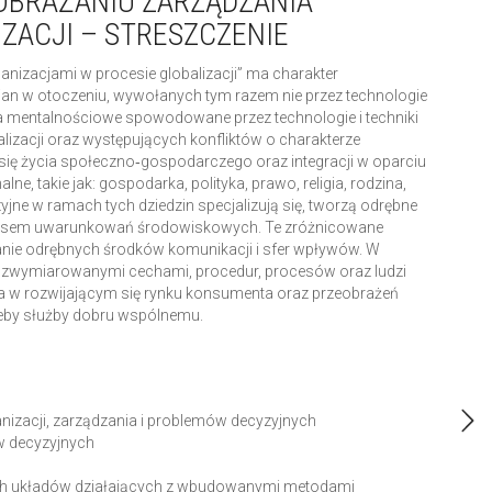
OBRAŻANIU ZARZĄDZANIA
ZACJI – STRESZCZENIE
ganizacjami w procesie globalizacji” ma charakter
an w otoczeniu, wywołanych tym razem nie przez technologie
nia mentalnościowe spowodowane przez technologie i techniki
izacji oraz występujących konfliktów o charakterze
się życia społeczno‑gospodarczego oraz integracji w oparciu
ne, takie jak: gospodarka, polityka, prawo, religia, rodzina,
jne w ramach tych dziedzin specjalizują się, tworzą odrębne
akresem uwarunkowań środowiskowych. Te zróżnicowane
anie odrębnych środków komunikacji i sfer wpływów. W
 zwymiarowanymi cechami, procedur, procesów oraz ludzi
ia w rozwijającym się rynku konsumenta oraz przeobrażeń
eby służby dobru wspólnemu.
nizacji, zarządzania i problemów decyzyjnych
w decyzyjnych
ch układów działających z wbudowanymi metodami