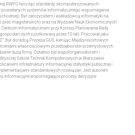
niowej RWPG tworząc standardy skomputeryzowanych
oraz powielanych systemów informatycznego wspomagania
chodniej). Był założycielem i wykładowcą informatyki na
6 prac magisterskich) oraz na Wydziale Nauk Ekonomicznych
 Centrum Informatycznym przy Komisji Planowania Rady
 gospodarczych (użytkowany przez 10 lat). Pracował jako
”. Był doradcą Prezesa GUS, kierując Międzyresortowym
tałceniami własnościowymi przedsiębiorstw przemysłowych.
anie dużą firmą. Ostatnio był współorganizatorem i
 Wyższej Szkole Technik Komputerowych w Warszawie.
caniem infrastruktury informacyjnej statystyki publicznej i
implementacjami standardowych rozwiązań. Jest autorem
emy informacyjne wspomagające procesy decyzyjne