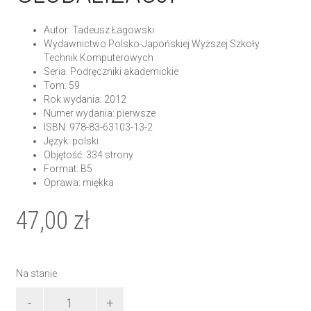
Autor: Tadeusz Łagowski
Wydawnictwo Polsko-Japońskiej Wyższej Szkoły
Technik Komputerowych
Seria: Podręczniki akademickie
Tom: 59
Rok wydania: 2012
Numer wydania: pierwsze
ISBN: 978-83-63103-13-2
Język: polski
Objętość: 334 strony
Format: B5
Oprawa: miękka
47,00
zł
Na stanie
ilość
Wielokryterialne