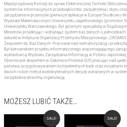
Międzyrządowej Komisji do spraw Elektronicznej Techniki Oblicze
systemów informacyjnych przedsiębiorstw, zaopatrzenia i zbytu 
zarządzania w przemyśle (pierwsze aplikacje w Europie Środkowo-Ws
Wydziale Matematycznym Uniwersytetu Jagiellońskiego (promotor 5
Uniwersytetu Warszawskiego. Był głównym specjalistą w Rządowym
Ministrów projektując i wdrażając system baz danych o jednostkach
adiunkt w Instytucie Organizacji Przemysłu Maszynowego „ORGMASZ
Zespołem ds. Baz Danych. Pracował nad restrukturyzacją i przeksz
Był kierownikiem projektu informatycznego wspomagającego zarządz
wykładowcą Wydziału Zarządzania Informacją w Polsko-Japońskiej
Obecnie jest ekspertem w Gabinecie Prezesa GUS pracując nad ujednoli
państwa, przygotowywaniem kompetentnych kadr oraz inicjalnymi 
dwóch rodzin metod wielokryterialnych decyzji wdrażanych w syst
zarządzania dowolną organizacją.
MOŻESZ LUBIĆ TAKŻE…
SALE!
SALE!