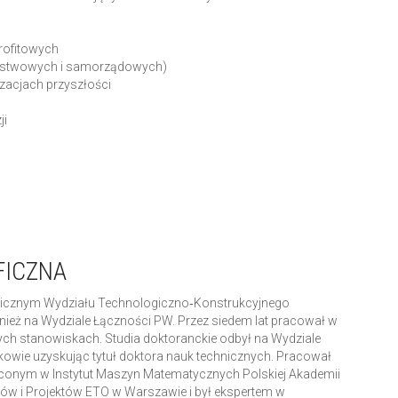
profitowych
(państwowych i samorządowych)
zacjach przyszłości
ji
FICZNA
omicznym Wydziału Technologiczno‑Konstrukcyjnego
nież na Wydziale Łączności PW. Przez siedem lat pracował w
ch stanowiskach. Studia doktoranckie odbył na Wydziale
wie uzyskując tytuł doktora nauk technicznych. Pracował
conym w Instytut Maszyn Matematycznych Polskiej Akademii
diów i Projektów ETO w Warszawie i był ekspertem w