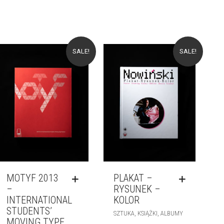
SALE!
SALE!
MOTYF 2013
PLAKAT –
–
RYSUNEK –
INTERNATIONAL
KOLOR
STUDENTS’
,
,
SZTUKA
KSIĄŻKI
ALBUMY
MOVING TYPE