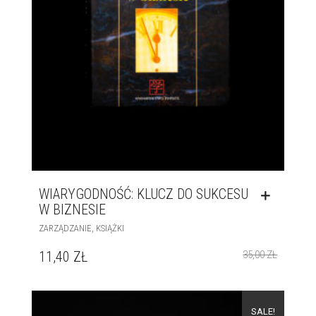
WIARYGODNOŚĆ: KLUCZ DO SUKCESU
W BIZNESIE
,
ZARZĄDZANIE
KSIĄŻKI
11,40
ZŁ
35,00
ZŁ
SALE!