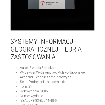
SYSTEMY INFORMACJI
GEOGRAFICZNEJ. TEORIA I
ZASTOSOWANIA
Autor: Elżbieta Bielecka
Wydawca: Wydawnictwo Polsko-Japońskiej
Akademii Technik Komputerowych
Seria: Podręczniki akademickie
Tom: 21
Rok wydania: 2006
Numer wydania: I
ISBN: 978-83-89244-48-9