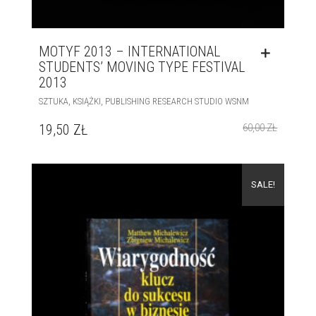
MOTYF 2013 – INTERNATIONAL
STUDENTS’ MOVING TYPE FESTIVAL
2013
,
,
SZTUKA
KSIĄŻKI
PUBLISHING RESEARCH STUDIO WSNM
19,50
ZŁ
60,00
ZŁ
SALE!