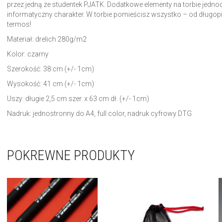
przez jedną ze studentek PJATK. Dodatkowe elementy na torbie jednocze
informatyczny charakter. W torbie pomieścisz wszystko – od długop
termos!
Materiał: drelich 280g/m2
Kolor: czarny
Szerokość: 38 cm (+/- 1cm)
Wysokość: 41 cm (+/- 1cm)
Uszy: długie 2,5 cm szer. x 63 cm dł. (+/- 1cm)
Nadruk: jednostronny do A4, full color, nadruk cyfrowy DTG
POKREWNE PRODUKTY