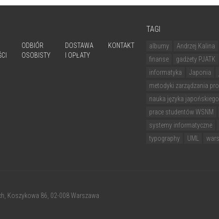
TAGI
ODBIÓR
DOSTAWA
KONTAKT
albumy
Andrzej Kalina
CI
OSOBISTY
I OPŁATY
finanse
gadżety PJATK
informatyka
Japonia
metodyki zarządzania pro
nauka języka japońskiego
prace studentów WSNM
systemy informatyczne
typography
UML
wars
ch
, Koszykowa 86, 02-008 Warszawa