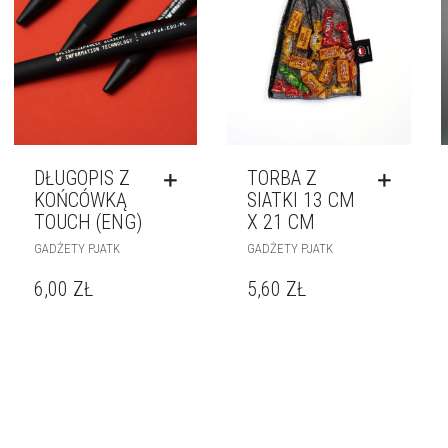
DŁUGOPIS Z
TORBA Z
KOŃCÓWKĄ
SIATKI 13 CM
TOUCH (ENG)
X 21 CM
GADŻETY PJATK
GADŻETY PJATK
6,00
ZŁ
5,60
ZŁ