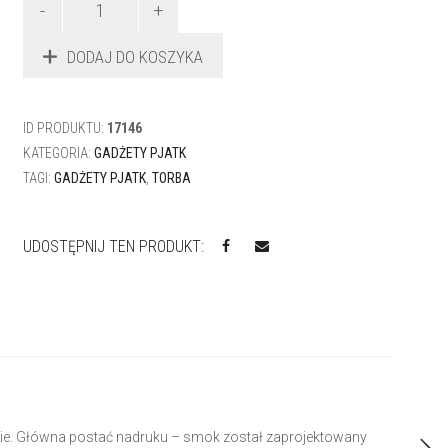
MATERIAŁOWA
TORBA
DODAJ DO KOSZYKA
PJATK
–
KOLOROWY
SMOK
ID PRODUKTU:
17146
KATEGORIA:
GADŻETY PJATK
TAGI:
GADŻETY PJATK
,
TORBA
UDOSTĘPNIJ TEN PRODUKT:
nie. Główna postać nadruku – smok został zaprojektowany