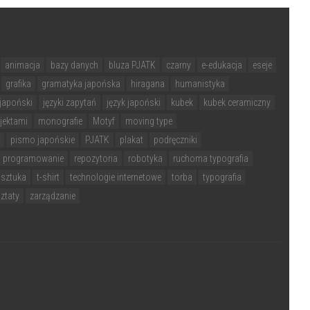
animacja
bazy danych
bluza PJATK
czarny
e-edukacja
eseje
grafika
gramatyka japońska
hiragana
humanistyka
japoński
języki zapytań
język japoński
kubek
kubek ceramiczny
jektami
monografie
Motyf
moving type
pismo japońskie
PJATK
plakat
podręczniki
programowanie
repozytoria
robotyka
ruchoma typografia
sztuka
t-shirt
technologie internetowe
torba
typografia
ztaty
zarządzanie