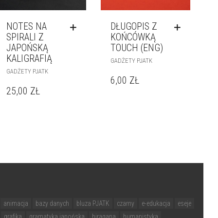
NOTES NA
DŁUGOPIS Z
SPIRALI Z
KOŃCÓWKĄ
JAPOŃSKĄ
TOUCH (ENG)
KALIGRAFIĄ
GADŻETY PJATK
GADŻETY PJATK
6,00
ZŁ
25,00
ZŁ
animacja
bazy danych
bluza PJATK
czarny
e-edukacja
eseje
grafika
gramatyka japońska
hiragana
humanistyka