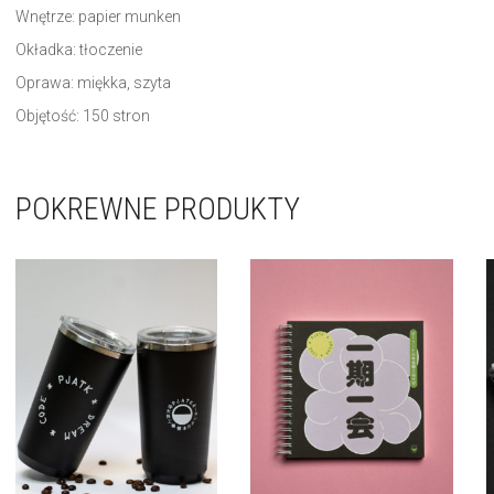
Wnętrze: papier munken
Okładka: tłoczenie
Oprawa: miękka, szyta
Objętość: 150 stron
POKREWNE PRODUKTY