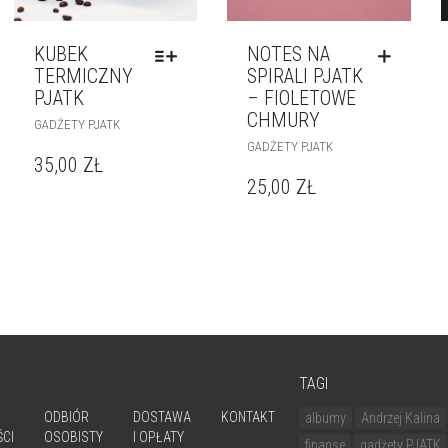
KUBEK
NOTES NA
TERMICZNY
SPIRALI PJATK
PJATK
– FIOLETOWE
CHMURY
GADŻETY PJATK
GADŻETY PJATK
35,00
ZŁ
25,00
ZŁ
TAGI
ODBIÓR
DOSTAWA
KONTAKT
albumy
Andrzej Kalina
CI
OSOBISTY
I OPŁATY
finanse
gadżety PJATK