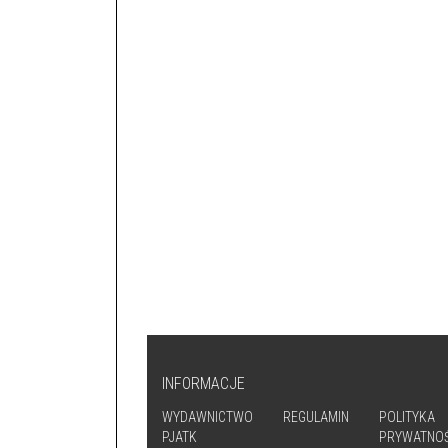
INFORMACJE
WYDAWNICTWO
REGULAMIN
POLITYKA
PJATK
PRYWATNOŚ