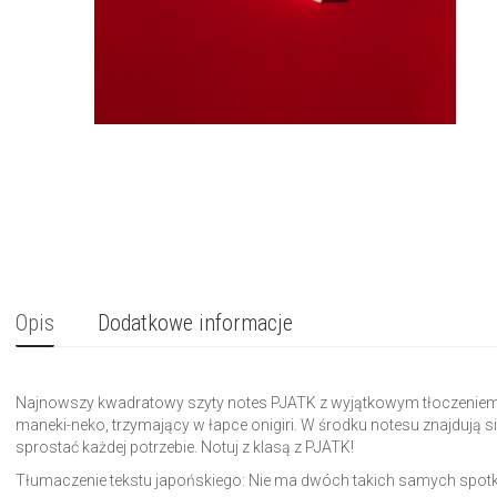
Opis
Dodatkowe informacje
Najnowszy kwadratowy szyty notes PJATK z wyjątkowym tłoczeniem n
maneki-neko, trzymający w łapce onigiri. W środku notesu znajdują się 
sprostać każdej potrzebie. Notuj z klasą z PJATK!
Tłumaczenie tekstu japońskiego: Nie ma dwóch takich samych spot