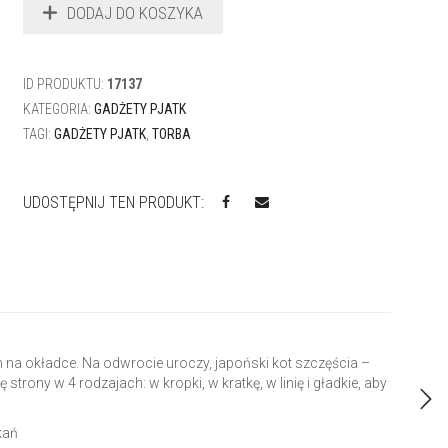
DODAJ DO KOSZYKA
PJATK
–
BIAŁY
Z
ID PRODUKTU:
17137
TŁOCZENIEM
KATEGORIA:
GADŻETY PJATK
TAGI:
GADŻETY PJATK
,
TORBA
UDOSTĘPNIJ TEN PRODUKT:
a okładce. Na odwrocie uroczy, japoński kot szczęścia –
strony w 4 rodzajach: w kropki, w kratkę, w linię i gładkie, aby
kań