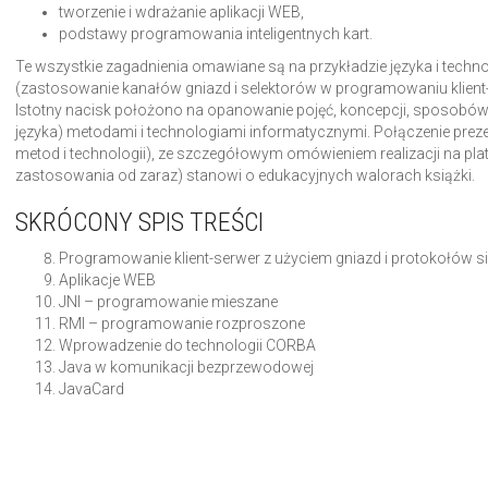
tworzenie i wdrażanie aplikacji WEB,
podstawy programowania inteligentnych kart.
Te wszystkie zagadnienia omawiane są na przykładzie języka i technol
(zastosowanie kanałów gniazd i selektorów w programowaniu klient-se
Istotny nacisk położono na opanowanie pojęć, koncepcji, sposobów
języka) metodami i technologiami informatycznymi. Połączenie preze
metod i technologii), ze szczegółowym omówieniem realizacji na pla
zastosowania od zaraz) stanowi o edukacyjnych walorach książki.
SKRÓCONY SPIS TREŚCI
Programowanie klient-serwer z użyciem gniazd i protokołów 
Aplikacje WEB
JNI – programowanie mieszane
RMI – programowanie rozproszone
Wprowadzenie do technologii CORBA
Java w komunikacji bezprzewodowej
JavaCard