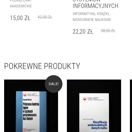
PODRĘCZNIKI
INFORMACYJNYCH
AKADEMICKIE
,
,
INFORMATYKA
KSIĄŻKI
15,00
ZŁ
42,00
ZŁ
MONOGRAFIE NAUKOWE
22,20
ZŁ
58,00
ZŁ
POKREWNE PRODUKTY
SALE!