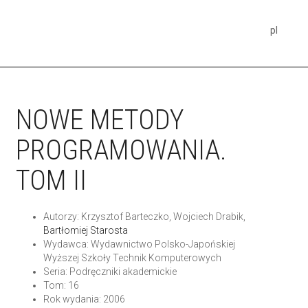
pl
NOWE METODY
PROGRAMOWANIA.
TOM II
Autorzy: Krzysztof Barteczko, Wojciech Drabik,
Bartłomiej Starosta
Wydawca: Wydawnictwo Polsko-Japońskiej
Wyższej Szkoły Technik Komputerowych
Seria: Podręczniki akademickie
Tom: 16
Rok wydania: 2006