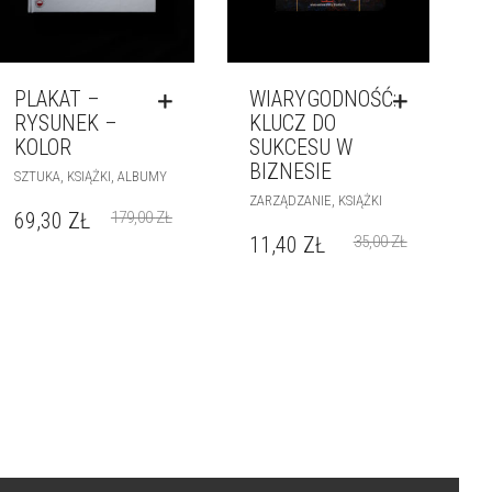
PLAKAT –
WIARYGODNOŚĆ:
RYSUNEK –
KLUCZ DO
KOLOR
SUKCESU W
BIZNESIE
,
,
SZTUKA
KSIĄŻKI
ALBUMY
,
ZARZĄDZANIE
KSIĄŻKI
69,30
ZŁ
179,00
ZŁ
11,40
ZŁ
35,00
ZŁ