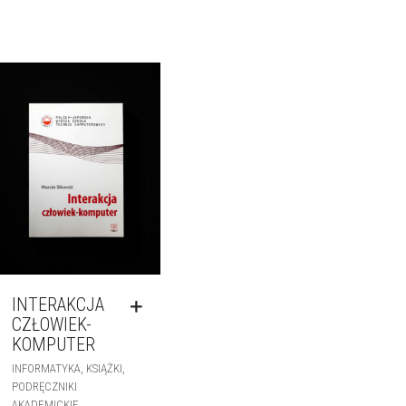
INTERAKCJA
CZŁOWIEK-
KOMPUTER
,
,
INFORMATYKA
KSIĄŻKI
PODRĘCZNIKI
AKADEMICKIE