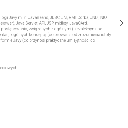
ogii Javy m. in. JavaBeans, JDBC, JNI, RMI, Corba, JNDI, NIO
rwer), Java Servlet, API, JSP, midlety, JavaCArd.
 postępowania, związanych z ogólnymi (niezależnymi od
ntacji ogólnych koncepcji (co prowadzi od zrozumienia istoty
tformie Javy (co przynosi praktyczne umiejętności do
sieciowych