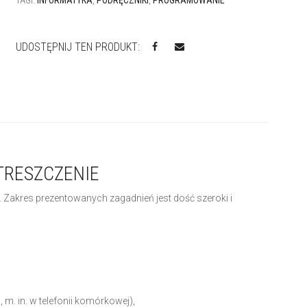
TAGI:
INFORMATYKA
,
PODRĘCZNIKI
,
PROGRAMOWANIE
UDOSTĘPNIJ TEN PRODUKT:
RESZCZENIE
akres prezentowanych zagadnień jest dość szeroki i
 in. w telefonii komórkowej),