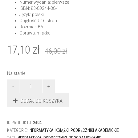
Numer wydania: pierwsze
ISBN: 83-89244-38-1
Język: polski
Objętość: 516 stron
Rozmiar: B5
Oprawa: miękka
17,10
zł
46,00
zł
Na stanie
ilość
Nowe
metody
DODAJ DO KOSZYKA
programowania.
Tom
II
ID PRODUKTU:
2404
KATEGORIE:
INFORMATYKA
,
KSIĄŻKI
,
PODRĘCZNIKI AKADEMICKIE