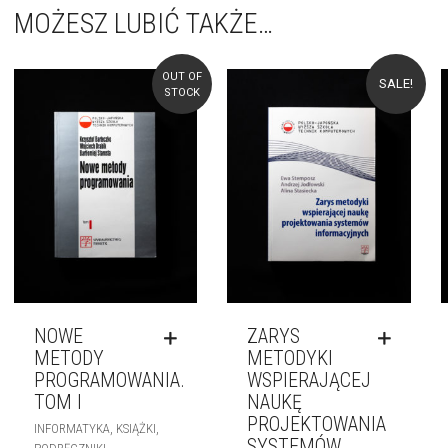
MOŻESZ LUBIĆ TAKŻE…
OUT OF
SALE!
STOCK
NOWE
ZARYS
METODY
METODYKI
PROGRAMOWANIA.
WSPIERAJĄCEJ
TOM I
NAUKĘ
PROJEKTOWANIA
,
,
INFORMATYKA
KSIĄŻKI
SYSTEMÓW