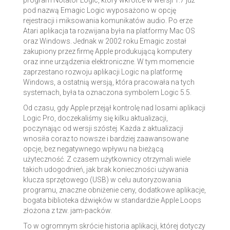
pod nazwą Emagic Logic wyposażono w opcję
rejestracji i miksowania komunikatów audio. Po erze
Atari aplikacja ta rozwijana była na platformy Mac OS
oraz Windows. Jednak w 2002 roku Emagic został
zakupiony przez firmę Apple produkującą komputery
oraz inne urządzenia elektroniczne. W tym momencie
zaprzestano rozwoju aplikacji Logic na platformę
Windows, a ostatnią wersją, która pracowała na tych
systemach, była ta oznaczona symbolem Logic 5.5.
Od czasu, gdy Apple przejął kontrolę nad losami aplikacji
Logic Pro, doczekaliśmy się kilku aktualizacji,
poczynając od wersji szóstej. Każda z aktualizacji
wnosiła coraz to nowsze i bardziej zaawansowane
opcje, bez negatywnego wpływu na bieżącą
użyteczność. Z czasem użytkownicy otrzymali wiele
takich udogodnień, jak brak konieczności używania
klucza sprzętowego (USB) w celu autoryzowania
programu, znaczne obniżenie ceny, dodatkowe aplikacje,
bogata biblioteka dźwięków w standardzie Apple Loops
złożona z tzw. jam-packów.
To w ogromnym skrócie historia aplikacji, której dotyczy