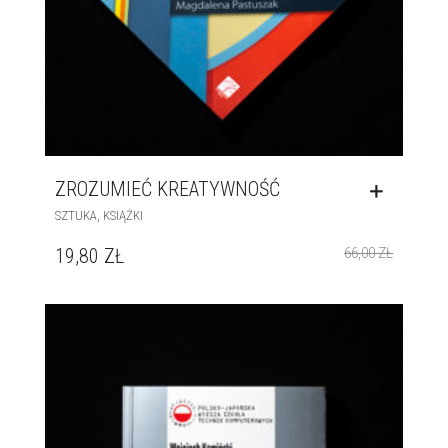
ZROZUMIEĆ KREATYWNOŚĆ
,
SZTUKA
KSIĄŻKI
19,80
ZŁ
66,00
ZŁ