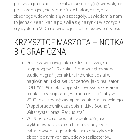
poniższa publikacja. Jak łatwo się domyślić, we wstępie
poruszono jedynie istotne fakty historyczne, bez
zbędnego wdawania się w szczegóły. Uświadamia nam
to jednak, że aplikacja pojawiła się na rynku w szczycie
ery systemu MIDI i rozwijana jest już przez ćwierć wieku.
KRZYSZTOF MASZOTA – NOTKA
BIOGRAFICZNA
Pracę zawodową, jako realizator dźwięku
rozpoczął w 1992 roku. Pracował głównie w
studio nagrań, jednak brał również udział w
nagłośnianiu kilkuset koncertów, jako realizator
FOH. W 1996 roku objął stanowisko sekretarza
redakcji czasopisma „Estrada i Studio”, aby w
2000 roku zostać zastępca redaktora naczelnego.
Współpracownik czasopism „Live Sound”,
„Gitarzysta” oraz „Perkusista”.
W 1998 roku rozpoczął działalność, jako
wykładowca z zakresu technik studyjnych i
estradowych. Jego szkolenia ukończyły setki
obecnie czynnych zawodowo realizatorów.