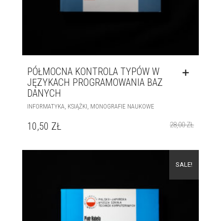
PÓŁMOCNA KONTROLA TYPÓW W
JĘZYKACH PROGRAMOWANIA BAZ
DANYCH
,
,
INFORMATYKA
KSIĄŻKI
MONOGRAFIE NAUKOWE
10,50
ZŁ
28,00
ZŁ
SALE!