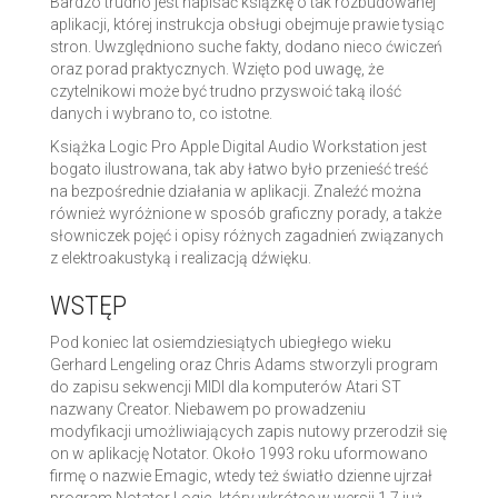
Bardzo trudno jest napisać książkę o tak rozbudowanej
aplikacji, której instrukcja obsługi obejmuje prawie tysiąc
stron. Uwzględniono suche fakty, dodano nieco ćwiczeń
oraz porad praktycznych. Wzięto pod uwagę, że
czytelnikowi może być trudno przyswoić taką ilość
danych i wybrano to, co istotne.
Książka Logic Pro Apple Digital Audio Workstation jest
bogato ilustrowana, tak aby łatwo było przenieść treść
na bezpośrednie działania w aplikacji. Znaleźć można
również wyróżnione w sposób graficzny porady, a także
słowniczek pojęć i opisy różnych zagadnień związanych
z elektroakustyką i realizacją dźwięku.
WSTĘP
Pod koniec lat osiemdziesiątych ubiegłego wieku
Gerhard Lengeling oraz Chris Adams stworzyli program
do zapisu sekwencji MIDI dla komputerów Atari ST
nazwany Creator. Niebawem po prowadzeniu
modyfikacji umożliwiających zapis nutowy przerodził się
on w aplikację Notator. Około 1993 roku uformowano
firmę o nazwie Emagic, wtedy też światło dzienne ujrzał
program Notator Logic, który wkrótce w wersji 1.7 już