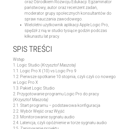
oraz Ośrodkiem Rozwoju Edukacji. Egzaminator
państwowy, autor oraz recenzent zadań,
moderator grupy społecznych konsultantów do
spraw nauczania zawodowego.
Wieloletni użytkownik aplikacji Apple Logic Pro,
spędził z nią w studio tysiące godzin podczas
kilkunastu lat pracy.
SPIS TREŚCI
Wstęp
1. Logic Studio (
Krzysztof Maszota)
1.1. Logic Pro X (10) vs Logic Pro 9
1.2. Pierwsze spotkanie 10 stopnia, czyli czyli co nowego
w Logic Pro X
1.3. Pakiet Logic Studio
2. Przygotowanie programu Logic Pro do pracy
(
Krzysztof Maszota)
2.1. Start programu – podstawowa konfiguracja
2.2. Wybór Wejść oraz Wyjść
2.3. Monitorowanie sygnału audio
2.4. Latencja, czyli opóźnienie w torze sygnału audio
2.5. Zapisywanie projektu