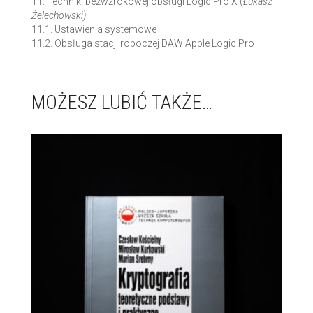
11. Techniki bezwzrokowej obsługi Logic Pro X (
Łukasz
Żelechowski)
11.1. Ustawienia systemowe
11.2. Obsługa stacji roboczej DAW Apple Logic Pro
MOŻESZ LUBIĆ TAKŻE…