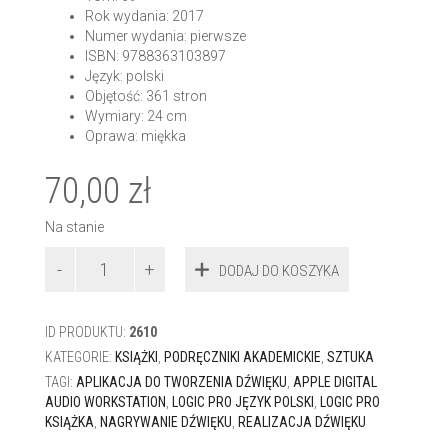
Rok wydania: 2017
Numer wydania: pierwsze
ISBN: 9788363103897
Język: polski
Objętość: 361 stron
Wymiary: 24 cm
Oprawa: miękka
70,00
zł
Na stanie
ilość
DODAJ DO KOSZYKA
Logic
Pro
Apple
ID PRODUKTU:
2610
Digital
Audio
KATEGORIE:
KSIĄŻKI
,
PODRĘCZNIKI AKADEMICKIE
,
SZTUKA
Workstation
TAGI:
APLIKACJA DO TWORZENIA DŹWIĘKU
,
APPLE DIGITAL
AUDIO WORKSTATION
,
LOGIC PRO JĘZYK POLSKI
,
LOGIC PRO
KSIĄŻKA
,
NAGRYWANIE DŹWIĘKU
,
REALIZACJA DŹWIĘKU