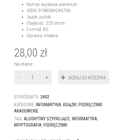
Numer wydania: pierwsze
ISBN: 9788389244796
Język: polski
Objętość: 220 stron
Format: B5
Oprawa: miękka
28,00
zł
Na stanie
ilość
DODAJ DO KOSZYKA
Kryptografia.
Teoretyczne
podstawy
ID PRODUKTU:
2402
i
praktyczne
KATEGORIE:
INFORMATYKA
,
KSIĄŻKI
,
PODRĘCZNIKI
zastosowania
AKADEMICKIE
TAGI:
ALGORYTMY SZYFRUJĄCE
,
INFORMATYKA
,
KRYPTOGRAFIA
,
PODRĘCZNIKI