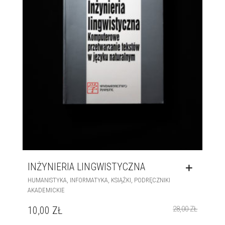
INŻYNIERIA LINGWISTYCZNA
,
,
,
HUMANISTYKA
INFORMATYKA
KSIĄŻKI
PODRĘCZNIKI
AKADEMICKIE
10,00
ZŁ
28,00
ZŁ