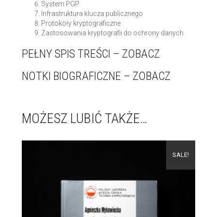
System PGP
Infrastruktura klucza publicznego
Protokoły kryptograficzne
Zastosowania kryptografii do ochrony danych
PEŁNY SPIS TREŚCI –
ZOBACZ
NOTKI BIOGRAFICZNE –
ZOBACZ
MOŻESZ LUBIĆ TAKŻE…
SALE!