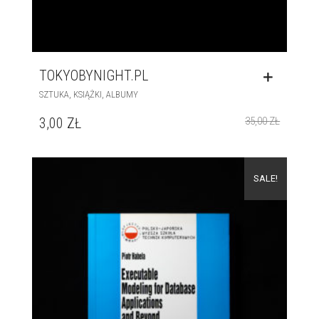
TOKYOBYNIGHT.PL
,
,
SZTUKA
KSIĄŻKI
ALBUMY
3,00
ZŁ
35,00
ZŁ
SALE!