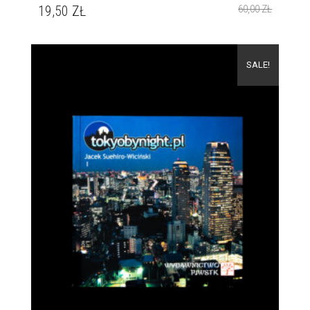
19,50
ZŁ
60,00
ZŁ
SALE!