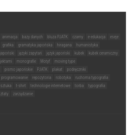
animacja
bazy danych
bluza PJATK
czarny
e-edukacja
eseje
grafika
gramatyka japońska
hiragana
humanistyka
japoński
języki zapytań
język japoński
kubek
kubek ceramiczny
jektami
monografie
Motyf
moving type
pismo japońskie
PJATK
plakat
podręczniki
programowanie
repozytoria
robotyka
ruchoma typografia
sztuka
t-shirt
technologie internetowe
torba
typografia
ztaty
zarządzanie