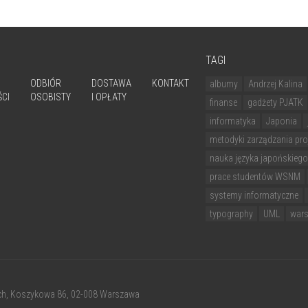
TAGI
ODBIÓR
DOSTAWA
KONTAKT
albumy
Andrzej Kalina
CI
OSOBISTY
I OPŁATY
finanse
gadżety PJATK
informatyka
Japonia
metodyki zarządzania pro
nauka języka japońskiego
prace studentów WSNM
systemy informatyczne
typography
UML
wars
ch
, Koszykowa 86, 02-008 Warszawa