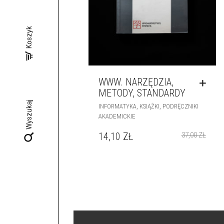
Koszyk
WWW. NARZĘDZIA,
METODY, STANDARDY
Wyszukaj
,
,
INFORMATYKA
KSIĄŻKI
PODRĘCZNIKI
AKADEMICKIE
14,10
ZŁ
37,00
ZŁ