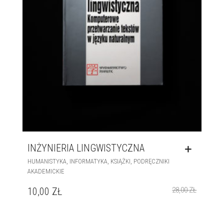
INŻYNIERIA LINGWISTYCZNA
,
,
,
HUMANISTYKA
INFORMATYKA
KSIĄŻKI
PODRĘCZNIKI
AKADEMICKIE
10,00
ZŁ
28,00
ZŁ