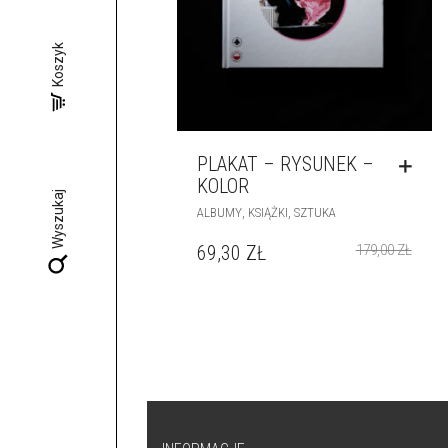
Koszyk
PLAKAT – RYSUNEK –
KOLOR
Wyszukaj
,
,
ALBUMY
KSIĄŻKI
SZTUKA
69,30
ZŁ
179,00
ZŁ