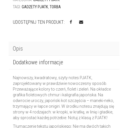
CHMURY
TAGI:
GADŻETY PJATK
,
TORBA
UDOSTĘPNIJ TEN PRODUKT:
Opis
Dodatkowe informacje
Najnowszy, kwadratowy, szyty notes PJATK,
zaprojektowany w prawdziwie nowoczesny sposób.
Przeważające kolory to czerń, fiolet i zieleń. Na okładce
grafika fioletowych chmur i kaligrafia japońska. Na
odwrocie uroczy, japoński kot szczęścia – maneki-neko,
trzymający w łapce onigiri. W środku notesu znajdują się
strony w 4 rodzajach: w kropki, w kratkę, w linię i gładkie,
aby sprostać każdej potrzebie. Notuj z klasą z PJATK!
Tłumaczenie tekstu japońskiego: Nie ma dwóch takich