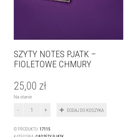
SZYTY NOTES PJATK –
FIOLETOWE CHMURY
25,00
zł
Na stanie
ilość
DODAJ DO KOSZYKA
SZYTY
NOTES
PJATK
ID PRODUKTU:
17115
–
FIOLETOWE
KATEGORIA:
GADŻETY PJATK