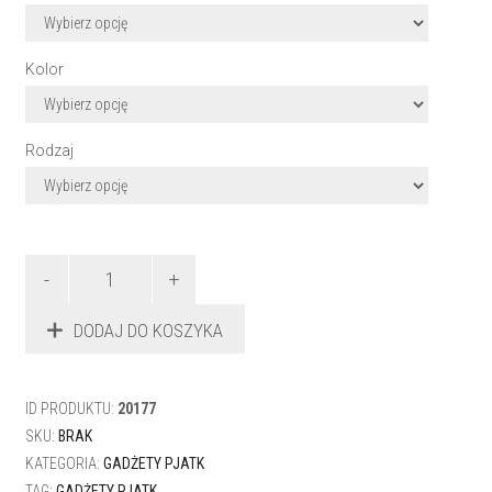
Kolor
Rodzaj
ilość
KOSZULKA
PJATK
DODAJ DO KOSZYKA
Core
ID PRODUKTU:
20177
SKU:
BRAK
KATEGORIA:
GADŻETY PJATK
TAG:
GADŻETY PJATK