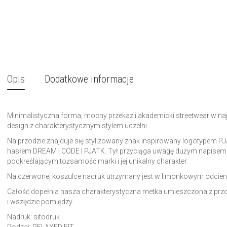
Opis
Dodatkowe informacje
Minimalistyczna forma, mocny przekaz i akademicki streetwear w 
design z charakterystycznym stylem uczelni.
Na przodzie znajduje się stylizowany znak inspirowany logotypem P
hasłem DREAM | CODE | PJATK. Tył przyciąga uwagę dużym napise
podkreślającym tożsamość marki i jej unikalny charakter.
Na czerwonej koszulce nadruk utrzymany jest w limonkowym odcieni
Całość dopełnia nasza charakterystyczna metka umieszczona z przodu
i wszędzie pomiędzy.
Nadruk: sitodruk